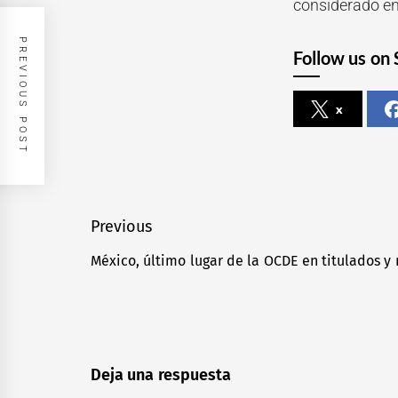
considerado ent
PREVIOUS POST
Follow us on 
x
Navegación
Previous
de
México, último lugar de la OCDE en titulados y
Previous
entradas
post:
Deja una respuesta