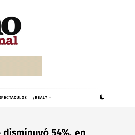
SPECTACULOS
¿REAL?
 disminuyó 54%, en