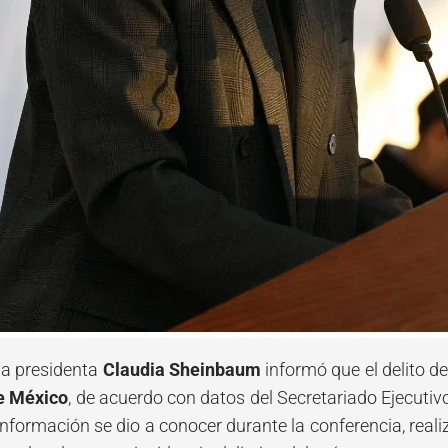
 la presidenta
Claudia Sheinbaum
informó que el delito d
de México
, de acuerdo con datos del Secretariado Ejecuti
 información se dio a conocer durante la conferencia, real