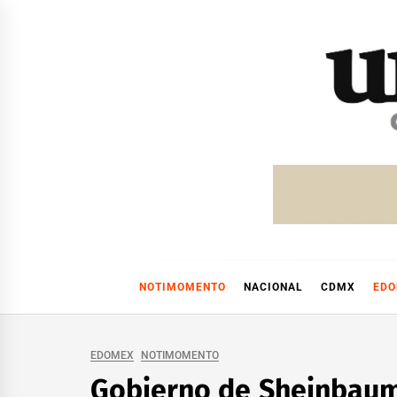
Skip
to
content
NOTIMOMENTO
NACIONAL
CDMX
ED
EDOMEX
NOTIMOMENTO
Gobierno de Sheinbaum