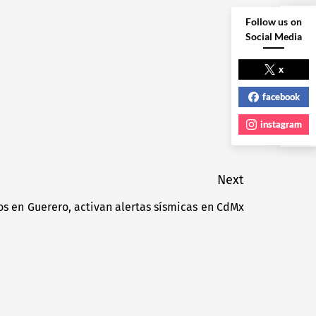
Follow us on
Social Media
NEXT POST
x
facebook
instagram
Next
os en Guerero, activan alertas sísmicas en CdMx
Next
post: