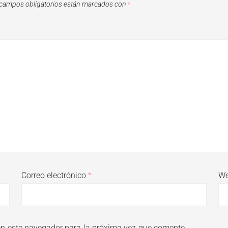
campos obligatorios están marcados con
*
Correo electrónico
*
W
en este navegador para la próxima vez que comente.