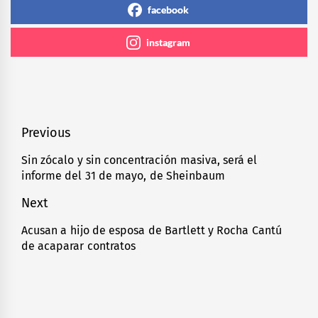
facebook
instagram
Navegación
Previous
de
Sin zócalo y sin concentración masiva, será el
Previous
informe del 31 de mayo, de Sheinbaum
entradas
post:
Next
Acusan a hijo de esposa de Bartlett y Rocha Cantú
Next
de acaparar contratos
post: