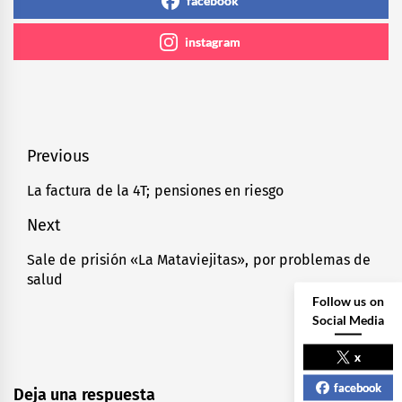
facebook
instagram
Navegación
Previous
de
La factura de la 4T; pensiones en riesgo
Previous
entradas
post:
Next
Sale de prisión «La Mataviejitas», por problemas de
Next
salud
post:
Follow us on
Social Media
x
facebook
Deja una respuesta