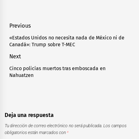
Navegación
Previous
de
«Estados Unidos no necesita nada de México ni de
Previous
Canadá»: Trump sobre T-MEC
entradas
post:
Next
Cinco policías muertos tras emboscada en
Next
Nahuatzen
post:
Deja una respuesta
Tu dirección de correo electrónico no será publicada.
Los campos
obligatorios están marcados con
*