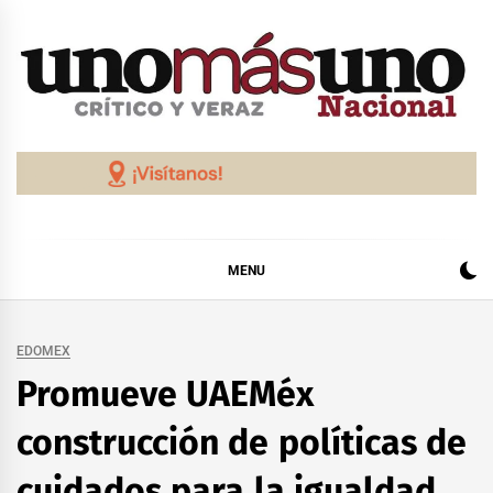
Skip
to
content
MENU
EDOMEX
Promueve UAEMéx
construcción de políticas de
cuidados para la igualdad