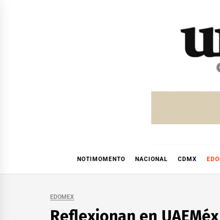
Skip
to
content
NOTIMOMENTO
NACIONAL
CDMX
ED
EDOMEX
Reflexionan en UAEMéx s