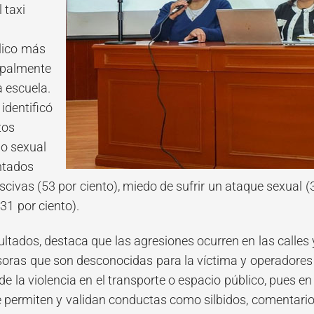
 taxi
lico más
cipalmente
a escuela.
identificó
tos
po sexual
ntados
civas (53 por ciento), miedo de sufrir un ataque sexual (3
31 por ciento).
ultados, destaca que las agresiones ocurren en las calles
oras que son desconocidas para la víctima y operadores 
e la violencia en el transporte o espacio público, pues en
e permiten y validan conductas como silbidos, comentari