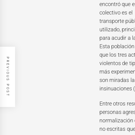
encontró que el
colectivo es el
transporte púb
utilizado, prin
para acudir a l
Esta población 
que los tres ac
PREVIOUS POST
violentos de ti
más experime
son miradas las
insinuaciones (
Entre otros res
personas agres
normalización d
no escritas qu