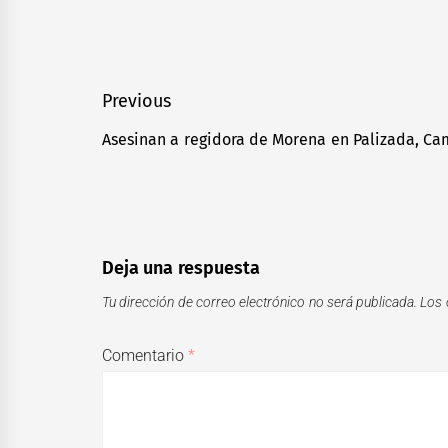
Navegación
Previous
de
Asesinan a regidora de Morena en Palizada, C
Previous
entradas
post:
Deja una respuesta
Tu dirección de correo electrónico no será publicada.
Los 
Comentario
*