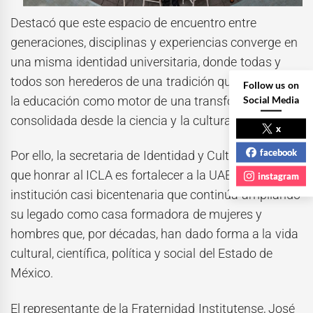
Destacó que este espacio de encuentro entre
generaciones, disciplinas y experiencias converge en
una misma identidad universitaria, donde todas y
todos son herederos de una tradición que apostó por
Follow us on
Social Media
la educación como motor de una transformación
consolidada desde la ciencia y la cultura.
x
facebook
Por ello, la secretaria de Identidad y Cultura aseveró
que honrar al ICLA es fortalecer a la UAEMéx,
instagram
institución casi bicentenaria que continúa ampliando
su legado como casa formadora de mujeres y
hombres que, por décadas, han dado forma a la vida
cultural, científica, política y social del Estado de
México.
El representante de la Fraternidad Institutense, José