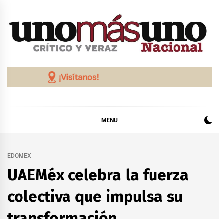
Skip
to
content
MENU
EDOMEX
UAEMéx celebra la fuerza
colectiva que impulsa su
transformación