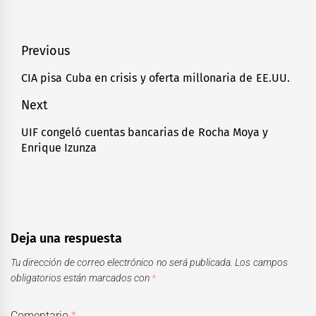
Navegación
Previous
de
CIA pisa Cuba en crisis y oferta millonaria de EE.UU.
Previous
entradas
post:
Next
UIF congeló cuentas bancarias de Rocha Moya y
Next
Enrique Izunza
post:
Deja una respuesta
Tu dirección de correo electrónico no será publicada.
Los campos
obligatorios están marcados con
*
Comentario
*