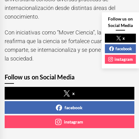
internacionalización desde distintas áreas del
conocimiento.
Follow us on
Social Media
Con iniciativas como “Mover Ciencia”, la UAEMéx
x
reafirma que la ciencia se fortalece cuando se
facebook
comparte, se internacionaliza y se pone al servicio de
la sociedad.
instagram
Follow us on Social Media
x
facebook
instagram