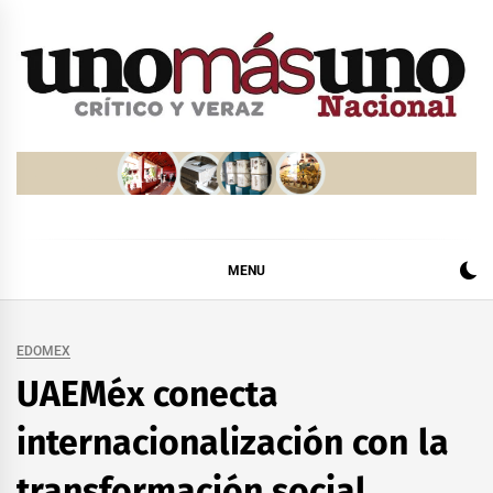
Skip
to
content
MENU
EDOMEX
UAEMéx conecta
internacionalización con la
transformación social