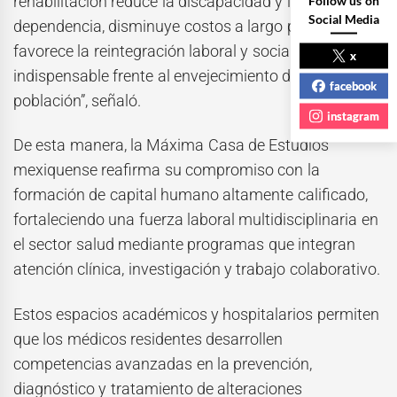
rehabilitación reduce la discapacidad y la
Social Media
dependencia, disminuye costos a largo plazo,
favorece la reintegración laboral y social, y resulta
x
indispensable frente al envejecimiento de la
facebook
población”, señaló.
instagram
De esta manera, la Máxima Casa de Estudios
mexiquense reafirma su compromiso con la
formación de capital humano altamente calificado,
fortaleciendo una fuerza laboral multidisciplinaria en
el sector salud mediante programas que integran
atención clínica, investigación y trabajo colaborativo.
Estos espacios académicos y hospitalarios permiten
que los médicos residentes desarrollen
competencias avanzadas en la prevención,
diagnóstico y tratamiento de alteraciones