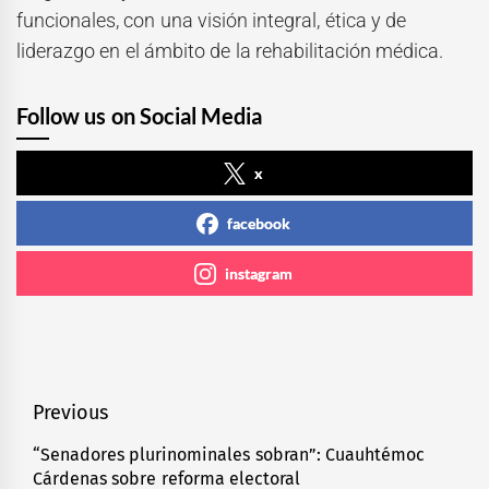
funcionales, con una visión integral, ética y de
liderazgo en el ámbito de la rehabilitación médica.
Follow us on Social Media
x
facebook
instagram
Navegación
Previous
de
“Senadores plurinominales sobran”: Cuauhtémoc
Previous
Cárdenas sobre reforma electoral
entradas
post: