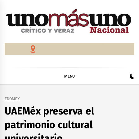
Skip
to
content
MENU
EDOMEX
UAEMéx preserva el
patrimonio cultural
universitario