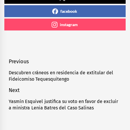
facebook
instagram
Navegación
Previous
de
Descubren cráneos en residencia de extitular del
Previous
Fideicomiso Tequesquitengo
entradas
post:
Next
Yasmín Esquivel justifica su voto en favor de excluir
Next
a ministra Lenia Batres del Caso Salinas
post: