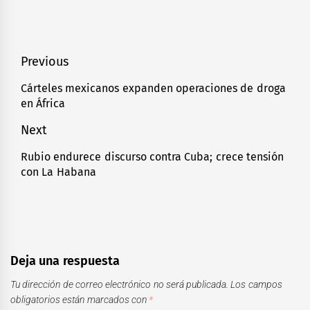
Navegación
Previous
de
Cárteles mexicanos expanden operaciones de droga
Previous
en África
entradas
post:
Next
Rubio endurece discurso contra Cuba; crece tensión
Next
con La Habana
post:
Deja una respuesta
Tu dirección de correo electrónico no será publicada.
Los campos
obligatorios están marcados con
*