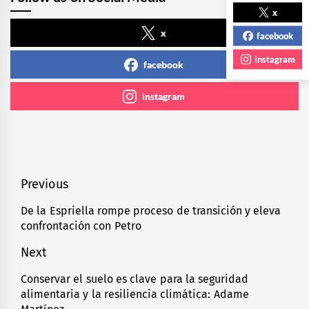
x
x
facebook
instagram
facebook
instagram
Navegación
Previous
de
De la Espriella rompe proceso de transición y eleva
Previous
confrontación con Petro
entradas
post:
Next
Conservar el suelo es clave para la seguridad
Next
alimentaria y la resiliencia climática: Adame
post: