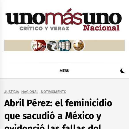
Skip
to
content
MENU
JUSTICIA
NACIONAL
NOTIMOMENTO
Abril Pérez: el feminicidio
que sacudió a México y
evidenció las fallas del