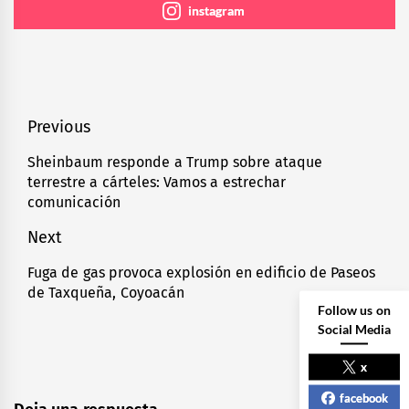
instagram
Navegación
Previous
de
Sheinbaum responde a Trump sobre ataque
Previous
terrestre a cárteles: Vamos a estrechar
entradas
post:
comunicación
Next
Fuga de gas provoca explosión en edificio de Paseos
Next
de Taxqueña, Coyoacán
post:
Follow us on
Social Media
x
facebook