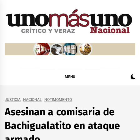
Skip
to
content
MENU
JUSTICIA
NACIONAL
NOTIMOMENTO
Asesinan a comisaria de
Bachigualatito en ataque
armado