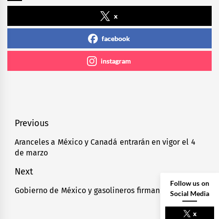
x
facebook
instagram
Navegación
Previous
de
Aranceles a México y Canadá entrarán en vigor el 4
Previous
de marzo
entradas
post:
Next
Follow us on
Gobierno de México y gasolineros firman pacto
Next
Social Media
post:
x