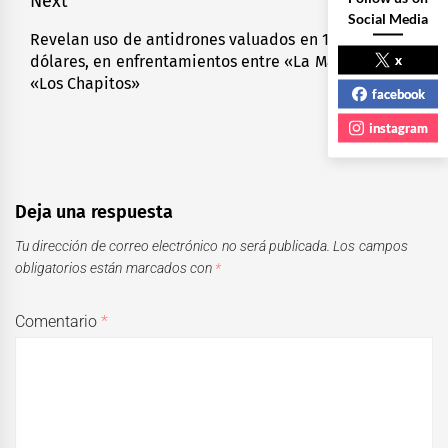
Next
Social Media
Revelan uso de antidrones valuados en 100 mil
Next
x
dólares, en enfrentamientos entre «La Mayiza» y
post:
«Los Chapitos»
facebook
instagram
Deja una respuesta
Tu dirección de correo electrónico no será publicada.
Los campos
obligatorios están marcados con
*
Comentario
*