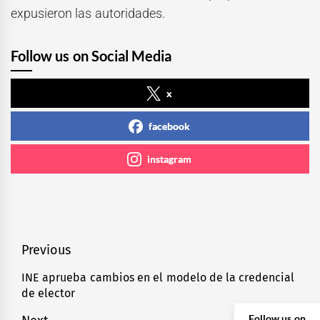
expusieron las autoridades.
Follow us on Social Media
x
facebook
instagram
Navegación
Previous
de
INE aprueba cambios en el modelo de la credencial
Previous
de elector
entradas
post:
Follow us on