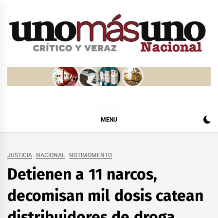
Skip
to
content
MENU
JUSTICIA
NACIONAL
NOTIMOMENTO
Detienen a 11 narcos,
decomisan mil dosis catean
distribuidores de droga