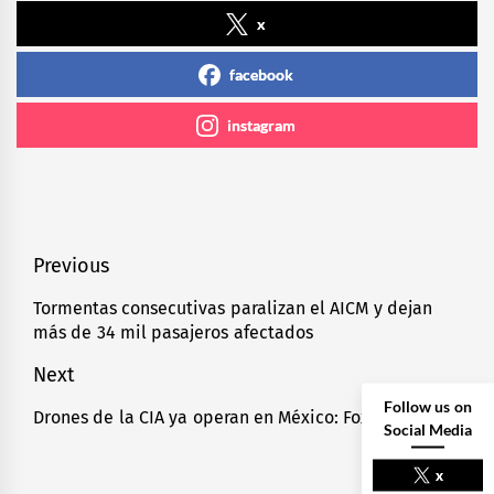
x
facebook
instagram
Navegación
Previous
de
Tormentas consecutivas paralizan el AICM y dejan
Previous
más de 34 mil pasajeros afectados
entradas
post:
Next
Follow us on
Drones de la CIA ya operan en México: Fox News
Next
Social Media
post:
x