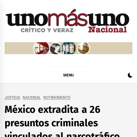
Skip
to
content
MENU
JUSTICIA
NACIONAL
NOTIMOMENTO
México extradita a 26
presuntos criminales
vinculados al narcotráfico