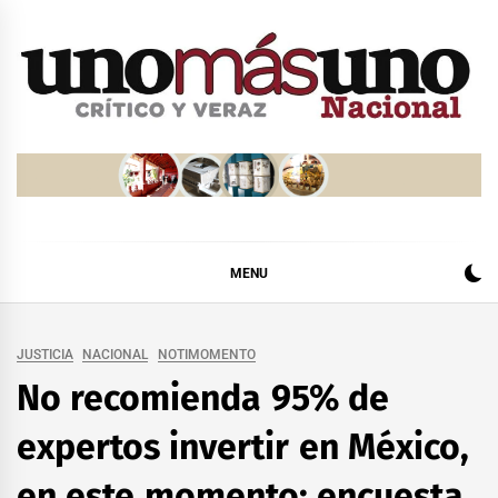
Skip
to
content
MENU
JUSTICIA
NACIONAL
NOTIMOMENTO
No recomienda 95% de
expertos invertir en México,
en este momento: encuesta