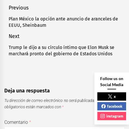
Navegación
Previous
de
Plan México la opción ante anuncio de aranceles de
Previous
EEUU, Sheinbaum
entradas
post:
Next
Trump le dijo a su círculo íntimo que Elon Musk se
Next
marchará pronto del gobierno de Estados Unidos
post:
Follow us on
Social Media
Deja una respuesta
x
Tu dirección de correo electrónico no será publicada.
Los campos
facebook
obligatorios están marcados con
*
instagram
Comentario
*