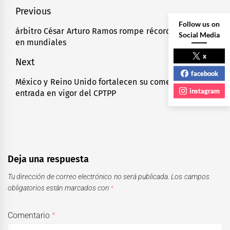
Navegación
Previous
Follow us on
de
árbitro César Arturo Ramos rompe récord mexicano,
Previous
Social Media
en mundiales
entradas
post:
x
Next
facebook
México y Reino Unido fortalecen su comercio con
Next
instagram
entrada en vigor del CPTPP
post:
Deja una respuesta
Tu dirección de correo electrónico no será publicada.
Los campos
obligatorios están marcados con
*
Comentario
*