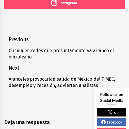
instagram
Navegación
Previous
de
Circula en redes que presuntamente ya arrancó el
Previous
oficialismo
entradas
post:
Next
Aranceles provocarían salida de México del T-MEC,
Next
desempleo y recesión, advierten analistas
post:
Follow us on
Social Media
x
Deja una respuesta
facebook