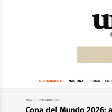
Skip
to
content
NOTIMOMENTO
NACIONAL
CDMX
ED
MUNDO
NOTIMOMENTO
Copa del Mundo 2026: a