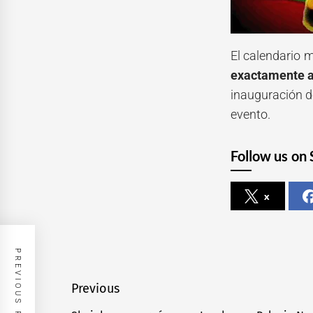
El calendario 
exactamente a
inauguración d
evento.
Follow us on 
x
PREVIOUS POST
Navegación
Previous