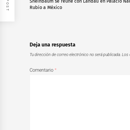
de
Sheinbaum se reúne con Landau en Palacio Naci
Previous
Rubio a México
entradas
post:
Deja una respuesta
Tu dirección de correo electrónico no será publicada.
Los 
Comentario
*