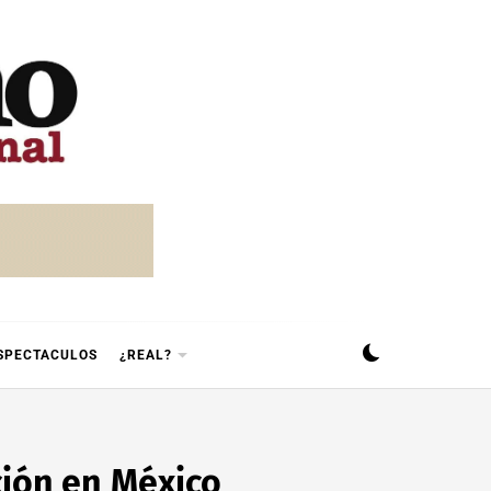
SPECTACULOS
¿REAL?
ción en México