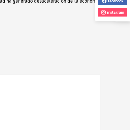
idad ha generado desaceleración de la economía
facebook
Next
post:
instagram