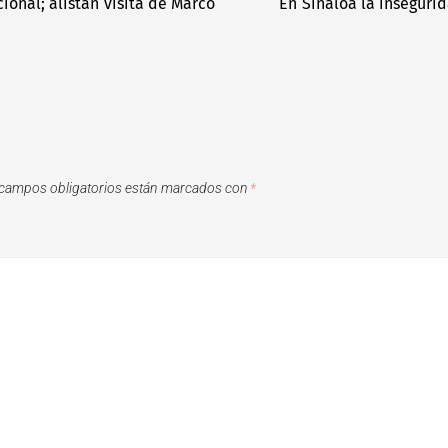
onal; alistan visita de Marco
En Sinaloa la insegur
campos obligatorios están marcados con
*