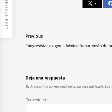
PREVIOUS POST
x
Navegación
Previous
de
Congresistas exigen a México frenar envío de p
Previous
entradas
post:
Deja una respuesta
Tu dirección de correo electrónico no será publicada.
Los 
Comentario
*