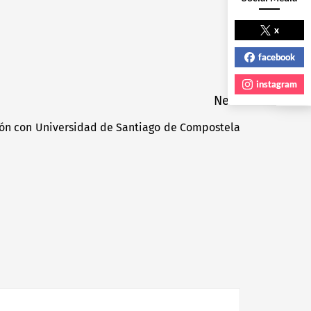
NEXT POST
x
facebook
instagram
Next
ón con Universidad de Santiago de Compostela
Next
post: