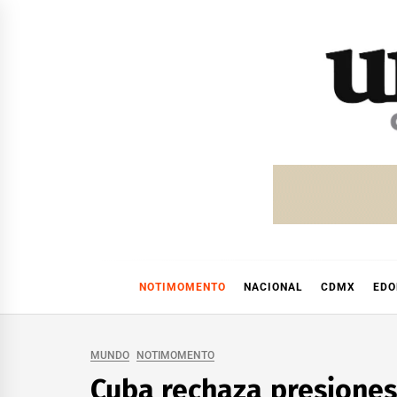
Skip
to
content
NOTIMOMENTO
NACIONAL
CDMX
ED
MUNDO
NOTIMOMENTO
Cuba rechaza presiones