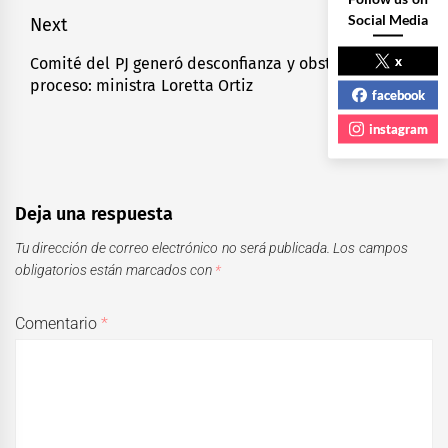
Social Media
Next
x
Comité del PJ generó desconfianza y obstaculizó
Next
proceso: ministra Loretta Ortiz
post:
facebook
instagram
Deja una respuesta
Tu dirección de correo electrónico no será publicada.
Los campos
obligatorios están marcados con
*
Comentario
*