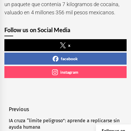
un paquete que contenía 7 kilogramos de cocaína,
valuado en 4 millones 356 mil pesos mexicanos.
Follow us on Social Media
x
facebook
instagram
Navegación
Previous
de
IA cruza “límite peligroso”: aprende a replicarse sin
Previous
ayuda humana
entradas
post:
Follow us on