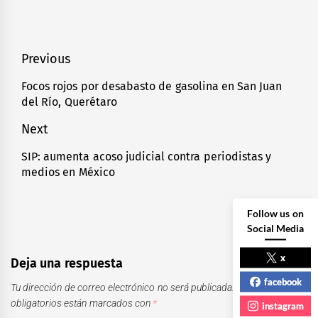
Navegación
Previous
de
Focos rojos por desabasto de gasolina en San Juan
Previous
del Río, Querétaro
entradas
post:
Next
SIP: aumenta acoso judicial contra periodistas y
Next
medios en México
post:
Follow us on
Social Media
x
Deja una respuesta
facebook
Tu dirección de correo electrónico no será publicada.
Los campos
obligatorios están marcados con
*
instagram