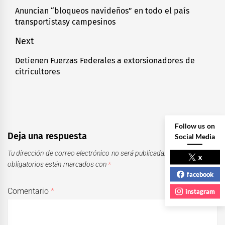
de
Anuncian “bloqueos navideños” en todo el país
Previous
transportistasy campesinos
entradas
post:
Next
Detienen Fuerzas Federales a extorsionadores de
Next
citricultores
post:
Follow us on
Deja una respuesta
Social Media
Tu dirección de correo electrónico no será publicada.
Los campos
x
obligatorios están marcados con
*
facebook
Comentario
*
instagram