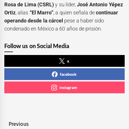
Rosa de Lima (CSRL)
y su líder,
José Antonio Yépez
Ortiz
, alias
“El Marro”
, a quien señala de
continuar
operando desde la cárcel
pese a haber sido
condenado en México a 60 años de prisión.
Follow us on Social Media
x
facebook
instagram
Navegación
Previous