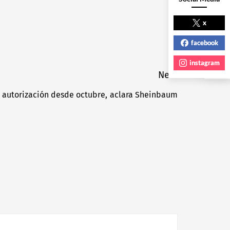
NEXT POST
x
facebook
instagram
Next
a autorización desde octubre, aclara Sheinbaum
Next
post: