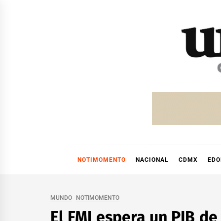
Skip
to
content
NOTIMOMENTO
NACIONAL
CDMX
ED
MUNDO
NOTIMOMENTO
El FMI espera un PIB de