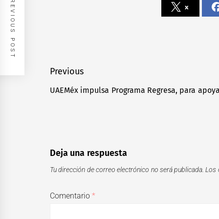
PREVIOUS POST
x
Navegación
Previous
de
UAEMéx impulsa Programa Regresa, para apoya
Previous
entradas
post:
Deja una respuesta
Tu dirección de correo electrónico no será publicada.
Los 
Comentario
*