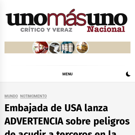
Skip
to
content
MENU
MUNDO
NOTIMOMENTO
Embajada de USA lanza
ADVERTENCIA sobre peligros
de acudir a terceros en la