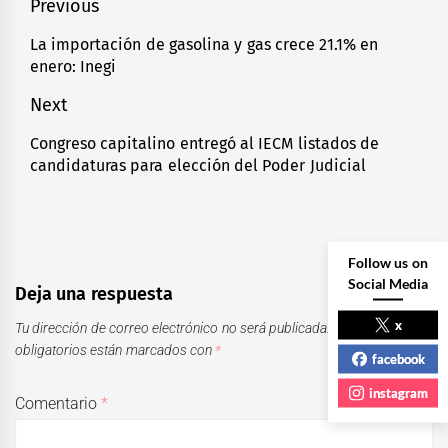
Navegación
Previous
de
La importación de gasolina y gas crece 21.1% en
Previous
enero: Inegi
entradas
post:
Next
Congreso capitalino entregó al IECM listados de
Next
candidaturas para elección del Poder Judicial
post:
Follow us on
Social Media
Deja una respuesta
x
Tu dirección de correo electrónico no será publicada.
Los campos
obligatorios están marcados con
*
facebook
instagram
Comentario
*