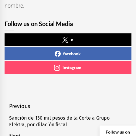
nombre.
Follow us on Social Media
x
facebook
instagram
Navegación
Previous
de
Sanción de 130 mil pesos de la Corte a Grupo
Previous
Elektra, por dilación fiscal
entradas
post:
Follow us on