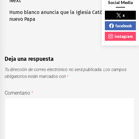
Next
Social Media
Humo blanco anuncia que la Iglesia Católica tiene
Next
x
nuevo Papa
post:
facebook
instagram
Deja una respuesta
Tu dirección de correo electrónico no será publicada.
Los campos
obligatorios están marcados con
*
Comentario
*