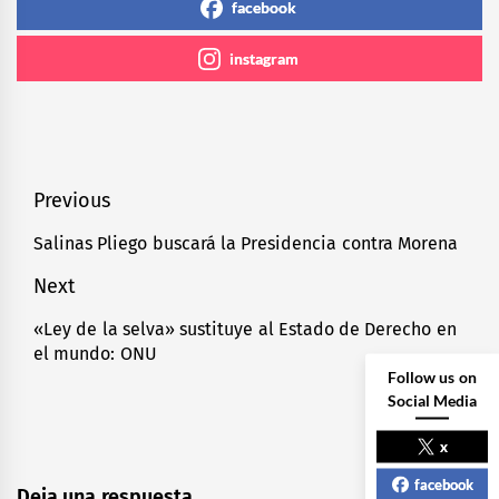
facebook
instagram
Navegación
Previous
de
Salinas Pliego buscará la Presidencia contra Morena
Previous
entradas
post:
Next
«Ley de la selva» sustituye al Estado de Derecho en
Next
el mundo: ONU
post:
Follow us on
Social Media
x
facebook
Deja una respuesta