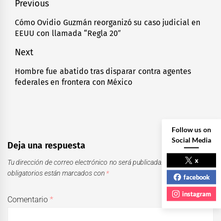
Navegación
Previous
de
Cómo Ovidio Guzmán reorganizó su caso judicial en
Previous
EEUU con llamada “Regla 20″
entradas
post:
Next
Hombre fue abatido tras disparar contra agentes
Next
federales en frontera con México
post:
Follow us on
Social Media
Deja una respuesta
x
Tu dirección de correo electrónico no será publicada.
Los campos
obligatorios están marcados con
*
facebook
instagram
Comentario
*