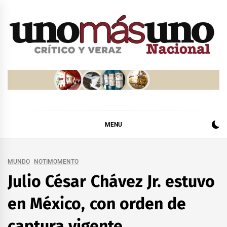
Skip
to
content
MENU
MUNDO
NOTIMOMENTO
Julio César Chávez Jr. estuvo
en México, con orden de
captura vigente