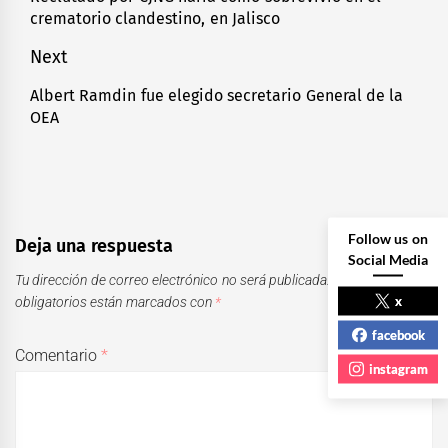
crematorio clandestino, en Jalisco
entradas
post:
Next
Albert Ramdin fue elegido secretario General de la
Next
OEA
post:
Follow us on
Deja una respuesta
Social Media
Tu dirección de correo electrónico no será publicada.
Los campos
x
obligatorios están marcados con
*
facebook
Comentario
*
instagram