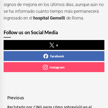
signos de mejoría en los últimos días, aunque aún no
se ha informado cuánto tiempo más permanecerá
ingresado en el
hospital Gemelli
de Roma.
Follow us on Social Media
x
facebook
instagram
Navegación
Previous
de
Reclutado por CJNG narra cómo sobrevivió en el
Previous