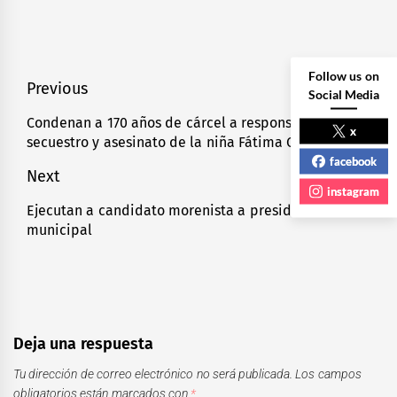
Follow us on
Navegación
Previous
Social Media
de
Condenan a 170 años de cárcel a responsables del
Previous
x
secuestro y asesinato de la niña Fátima Cecilia
entradas
post:
facebook
Next
instagram
Ejecutan a candidato morenista a presidencia
Next
municipal
post:
Deja una respuesta
Tu dirección de correo electrónico no será publicada.
Los campos
obligatorios están marcados con
*