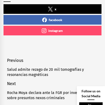
x
facebook
instagram
Navegación
Previous
de
Salud admite rezago de 20 mil tomografías y
Previous
resonancias magnéticas
entradas
post:
Next
Follow us on
Rocha Moya declara ante la FGR por investigación
Next
Social Media
sobre presuntos nexos criminales
post: