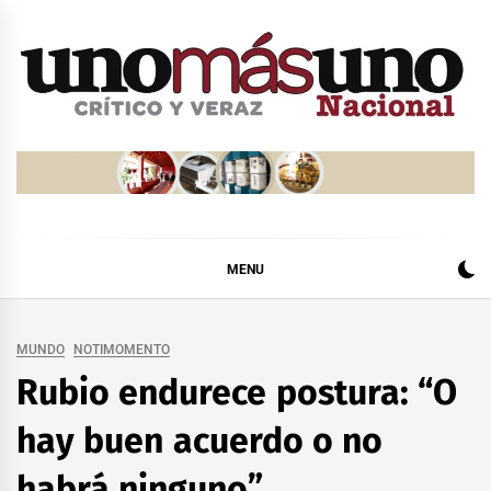
Skip
to
content
MENU
MUNDO
NOTIMOMENTO
Rubio endurece postura: “O
hay buen acuerdo o no
habrá ninguno”