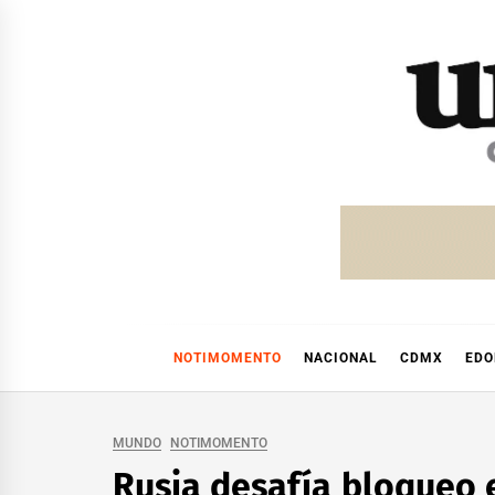
Skip
to
content
NOTIMOMENTO
NACIONAL
CDMX
ED
MUNDO
NOTIMOMENTO
Rusia desafía bloqueo 