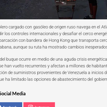
lero cargado con gasóleo de origen ruso navega en el At
r los controles internacionales y desafiar el cerco energé
arcación con bandera de Hong Kong que transporta cerca 
 Habana, aunque su ruta ha mostrado cambios inesperados 
del buque ocurre en medio de una aguda crisis energética
se han vuelto recurrentes y afectan a millones de habita
pción de suministros provenientes de Venezuela a inicios 
que ha limitado las opciones de abastecimiento del gobie
Social Media