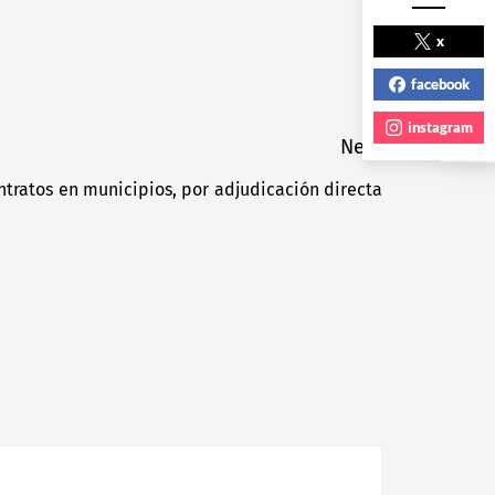
NEXT POST
x
facebook
instagram
Next
ntratos en municipios, por adjudicación directa
Next
post: