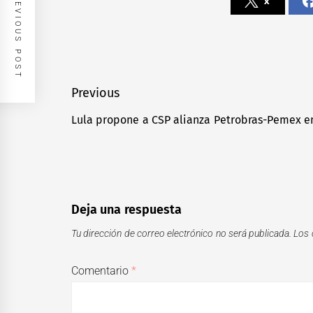
PREVIOUS POST
x
Navegación
Previous
de
Lula propone a CSP alianza Petrobras-Pemex e
Previous
entradas
post:
Deja una respuesta
Tu dirección de correo electrónico no será publicada.
Los 
Comentario
*