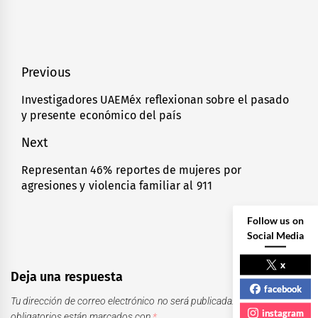
Navegación
Previous
de
Investigadores UAEMéx reflexionan sobre el pasado
Previous
y presente económico del país
entradas
post:
Next
Representan 46% reportes de mujeres por
Next
agresiones y violencia familiar al 911
post:
Follow us on
Social Media
x
Deja una respuesta
facebook
Tu dirección de correo electrónico no será publicada.
Los campos
instagram
obligatorios están marcados con
*