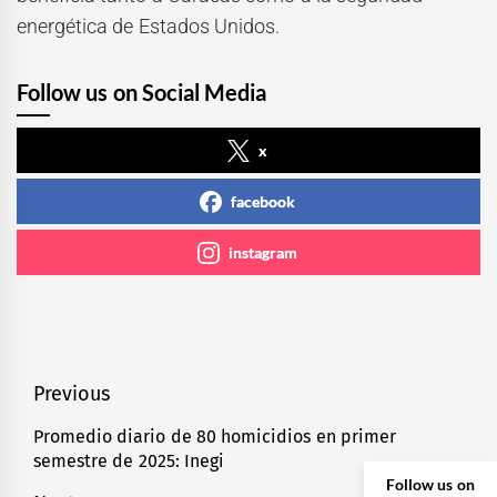
energética de Estados Unidos.
Follow us on Social Media
x
facebook
instagram
Navegación
Previous
de
Promedio diario de 80 homicidios en primer
Previous
semestre de 2025: Inegi
entradas
post:
Follow us on