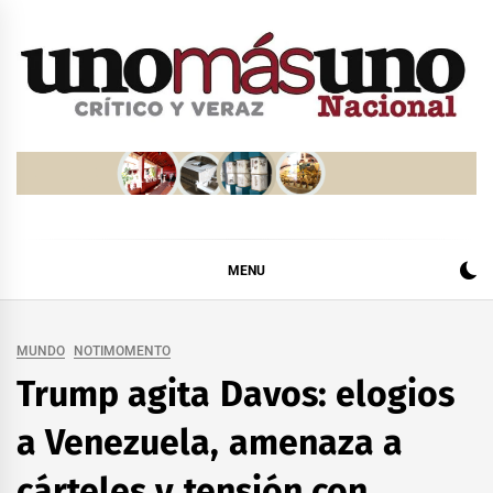
Skip
to
content
MENU
MUNDO
NOTIMOMENTO
Trump agita Davos: elogios
a Venezuela, amenaza a
cárteles y tensión con