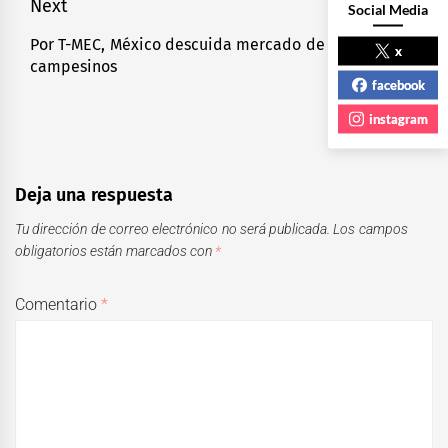
Next
Social Media
Por T-MEC, México descuida mercado de 80 mmdd:
Next
x
campesinos
post:
facebook
instagram
Deja una respuesta
Tu dirección de correo electrónico no será publicada.
Los campos
obligatorios están marcados con
*
Comentario
*