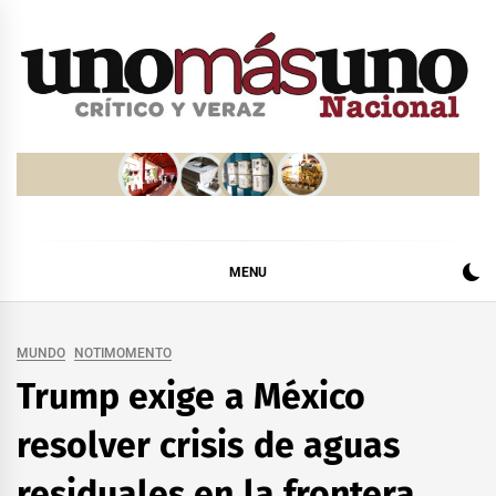
Skip
to
content
MENU
MUNDO
NOTIMOMENTO
Trump exige a México
resolver crisis de aguas
residuales en la frontera