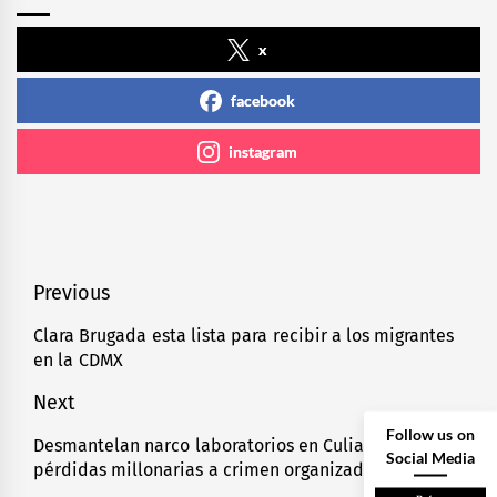
x
facebook
instagram
Navegación
Previous
de
Clara Brugada esta lista para recibir a los migrantes
Previous
en la CDMX
entradas
post:
Next
Follow us on
Desmantelan narco laboratorios en Culiacán;
Next
Social Media
pérdidas millonarias a crimen organizado
post: