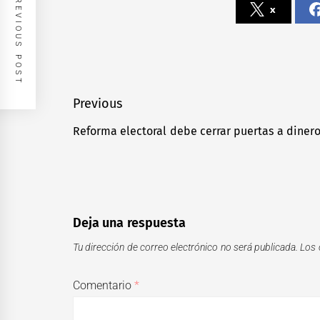
PREVIOUS POST
x
Navegación
Previous
de
Reforma electoral debe cerrar puertas a dinero 
Previous
entradas
post:
Deja una respuesta
Tu dirección de correo electrónico no será publicada.
Los 
Comentario
*