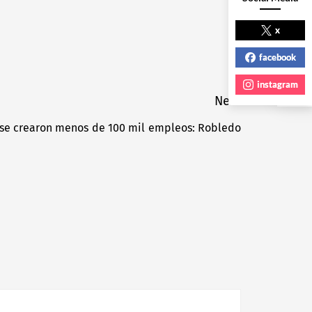
NEXT POST
x
facebook
instagram
Next
, se crearon menos de 100 mil empleos: Robledo
Next
post: