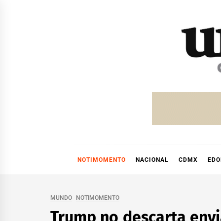
Skip
to
content
NOTIMOMENTO
NACIONAL
CDMX
ED
MUNDO
NOTIMOMENTO
Trump no descarta envia