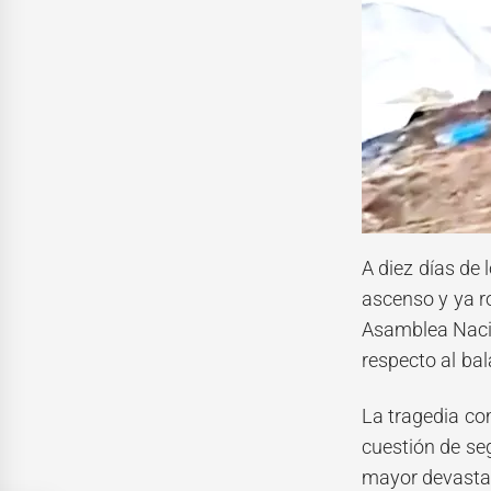
A diez días de 
ascenso y ya r
Asamblea Nacion
respecto al ba
La tragedia co
cuestión de se
mayor devastac