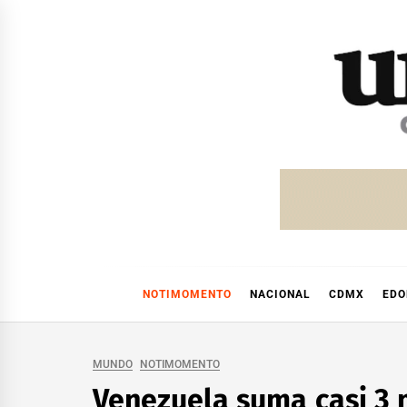
Skip
to
content
NOTIMOMENTO
NACIONAL
CDMX
ED
MUNDO
NOTIMOMENTO
Venezuela suma casi 3 