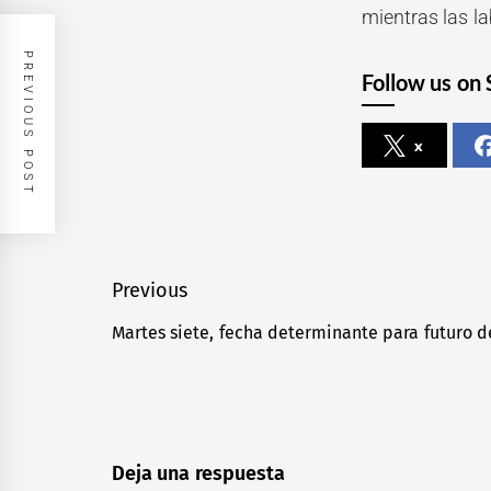
mientras las l
PREVIOUS POST
Follow us on 
x
Navegación
Previous
de
Martes siete, fecha determinante para futuro d
Previous
entradas
post:
Deja una respuesta