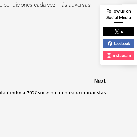
jo condiciones cada vez más adversas.
Follow us on
Social Media
NEXT POST
x
facebook
instagram
Next
uta rumbo a 2027 sin espacio para exmorenistas
Next
post: