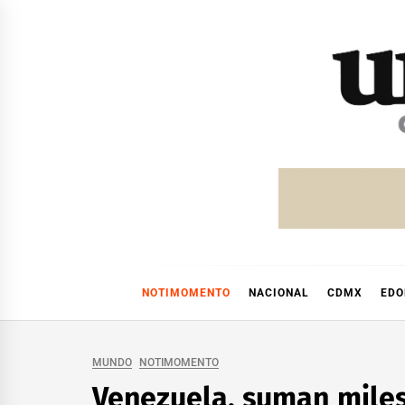
Skip
to
content
NOTIMOMENTO
NACIONAL
CDMX
ED
MUNDO
NOTIMOMENTO
Venezuela, suman miles