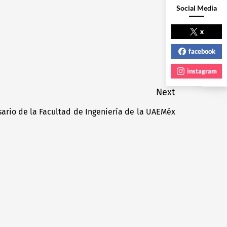
Social Media
NEXT POST
x
facebook
instagram
Next
sario de la Facultad de Ingeniería de la UAEMéx
Next
post: