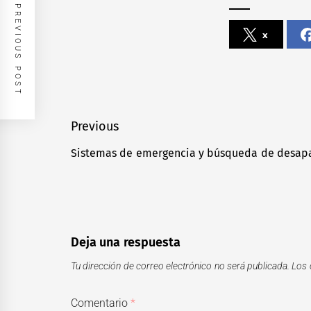
PREVIOUS POST
x
Navegación
Previous
de
Sistemas de emergencia y búsqueda de desapa
Previous
entradas
post:
Deja una respuesta
Tu dirección de correo electrónico no será publicada.
Los 
Comentario
*