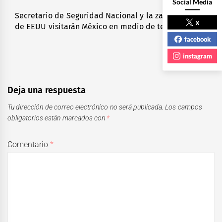
Social Media
Secretario de Seguridad Nacional y la zar Antidrogas
Next
x
de EEUU visitarán México en medio de tensiones
post:
facebook
instagram
Deja una respuesta
Tu dirección de correo electrónico no será publicada.
Los campos
obligatorios están marcados con
*
Comentario
*