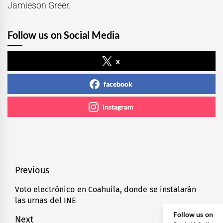
Jamieson Greer
.
Follow us on Social Media
x
facebook
instagram
Navegación
Previous
de
Voto electrónico en Coahuila, donde se instalarán
Previous
las urnas del INE
entradas
post:
Follow us on
Next