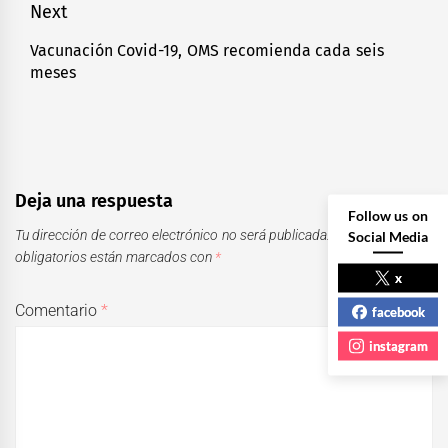
Next
Vacunación Covid-19, OMS recomienda cada seis
Next
meses
post:
Deja una respuesta
Follow us on
Tu dirección de correo electrónico no será publicada.
Los campos
Social Media
obligatorios están marcados con
*
x
Comentario
*
facebook
instagram