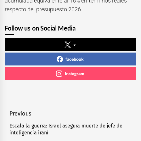
acumulada equivalente al 15% en términos reales
respecto del presupuesto 2026.
Follow us on Social Media
x
facebook
instagram
Navegación
Previous
de
Escala la guerra: Israel asegura muerte de jefe de
Previous
inteligencia iraní
entradas
post: