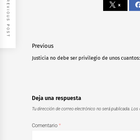
PREVIOUS POST
x
Navegación
Previous
de
Justicia no debe ser privilegio de unos cuantos
Previous
entradas
post:
Deja una respuesta
Tu dirección de correo electrónico no será publicada.
Los 
Comentario
*