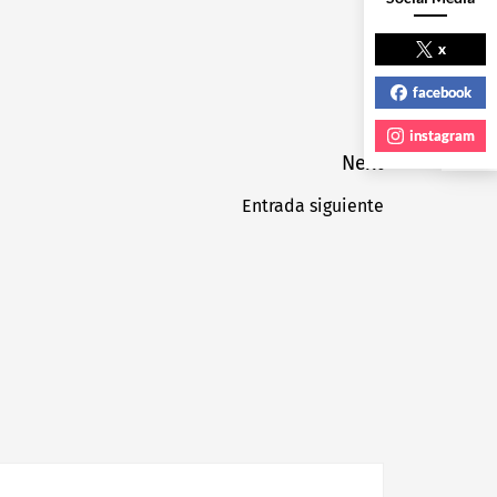
NEXT POST
x
facebook
instagram
Next
Entrada siguiente
Next
post: