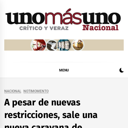
Skip
to
content
MENU
NACIONAL
NOTIMOMENTO
A pesar de nuevas
restricciones, sale una
nueva caravana de