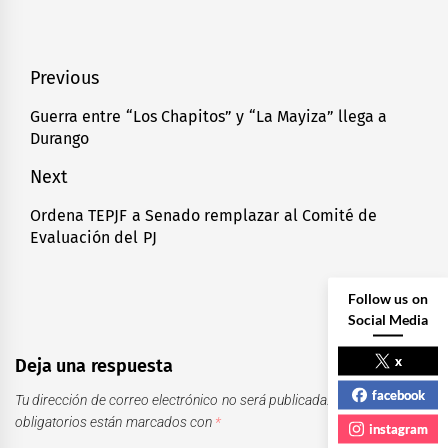
Navegación
Previous
de
Guerra entre “Los Chapitos” y “La Mayiza” llega a
Previous
Durango
entradas
post:
Next
Ordena TEPJF a Senado remplazar al Comité de
Next
Evaluación del PJ
post:
Follow us on
Social Media
x
Deja una respuesta
facebook
Tu dirección de correo electrónico no será publicada.
Los campos
obligatorios están marcados con
*
instagram