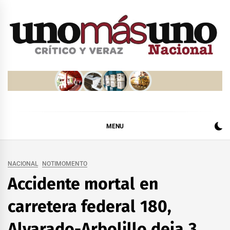
Skip
to
content
MENU
NACIONAL
NOTIMOMENTO
Accidente mortal en
carretera federal 180,
Alvarado-Arbolillo deja 3