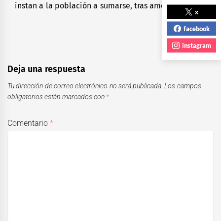
instan a la población a sumarse, tras amenaza de EU
post:
x
facebook
instagram
Deja una respuesta
Tu dirección de correo electrónico no será publicada.
Los campos
obligatorios están marcados con
*
Comentario
*