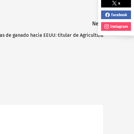
NEXT POST
x
facebook
Next
instagram
s de ganado hacia EEUU: titular de Agricultura
Next
post: