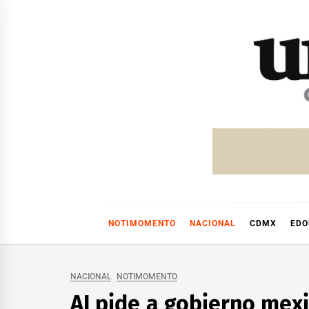
Skip
to
content
NOTIMOMENTO
NACIONAL
CDMX
ED
NACIONAL
NOTIMOMENTO
AI pide a gobierno mex