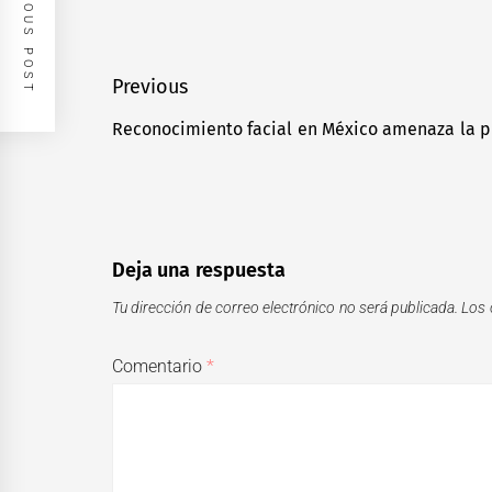
PREVIOUS POST
Navegación
Previous
de
Reconocimiento facial en México amenaza la p
Previous
entradas
post:
Deja una respuesta
Tu dirección de correo electrónico no será publicada.
Los 
Comentario
*