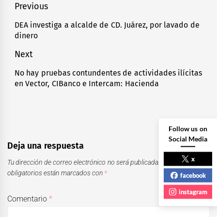
Navegación
Previous
de
DEA investiga a alcalde de CD. Juárez, por lavado de
Previous
dinero
entradas
post:
Next
No hay pruebas contundentes de actividades ilícitas
Next
en Vector, CIBanco e Intercam: Hacienda
post:
Follow us on
Social Media
Deja una respuesta
x
Tu dirección de correo electrónico no será publicada.
Los campos
obligatorios están marcados con
*
facebook
instagram
Comentario
*