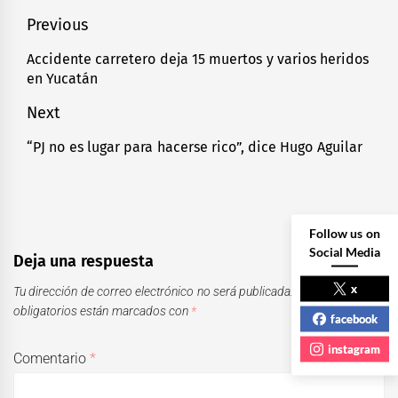
Navegación
Previous
de
Accidente carretero deja 15 muertos y varios heridos
Previous
en Yucatán
entradas
post:
Next
“PJ no es lugar para hacerse rico”, dice Hugo Aguilar
Next
post:
Follow us on
Social Media
Deja una respuesta
x
Tu dirección de correo electrónico no será publicada.
Los campos
obligatorios están marcados con
*
facebook
instagram
Comentario
*