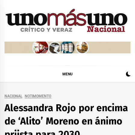
Skip
to
content
MENU
NACIONAL
NOTIMOMENTO
Alessandra Rojo por encima
de ‘Alito’ Moreno en ánimo
priista para 2030