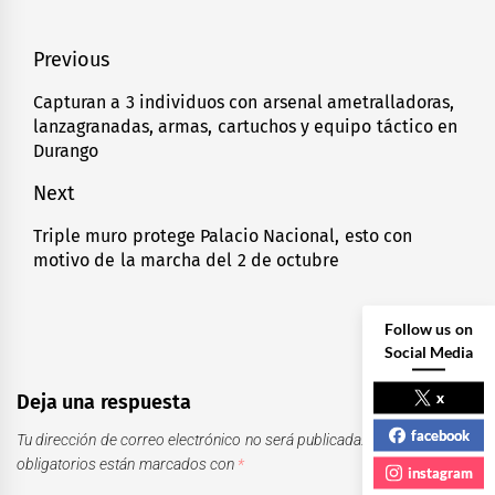
Navegación
Previous
de
Capturan a 3 individuos con arsenal ametralladoras,
Previous
lanzagranadas, armas, cartuchos y equipo táctico en
entradas
post:
Durango
Next
Triple muro protege Palacio Nacional, esto con
Next
motivo de la marcha del 2 de octubre
post:
Follow us on
Social Media
x
Deja una respuesta
facebook
Tu dirección de correo electrónico no será publicada.
Los campos
obligatorios están marcados con
*
instagram