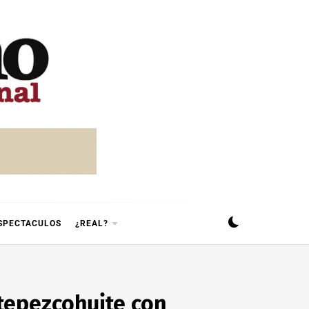
SPECTACULOS
¿REAL?
tepezcohuite con