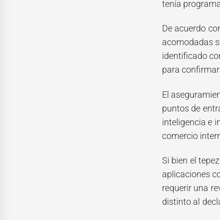
tenía program
De acuerdo con
acomodadas sob
identificado c
para confirmar 
El aseguramien
puntos de entra
inteligencia e 
comercio inter
Si bien el tepe
aplicaciones c
requerir una r
distinto al dec