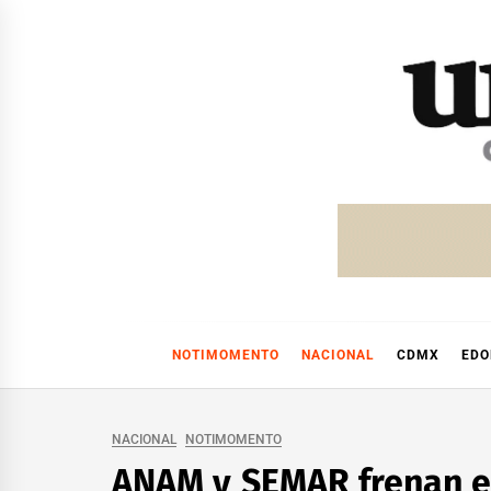
Skip
to
content
NOTIMOMENTO
NACIONAL
CDMX
ED
NACIONAL
NOTIMOMENTO
ANAM y SEMAR frenan en