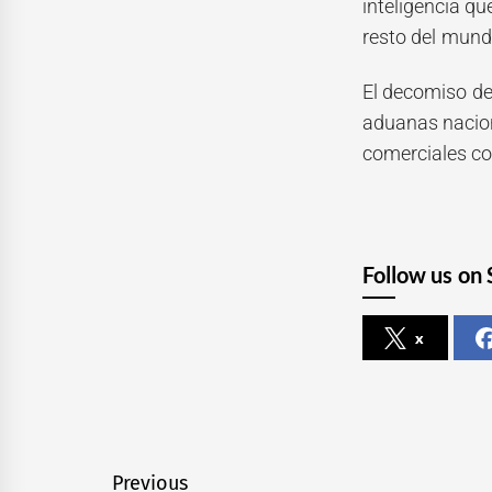
inteligencia qu
resto del mund
El decomiso de
aduanas nacion
comerciales co
Follow us on 
x
Navegación
Previous