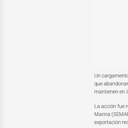
Un cargamento 
que abandonara 
mantienen en l
La acción fue 
Marina (SEMAR)
exportación req