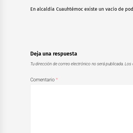
de
En alcaldía Cuauhtémoc existe un vacío de po
Previous
entradas
post:
Deja una respuesta
Tu dirección de correo electrónico no será publicada.
Los 
Comentario
*