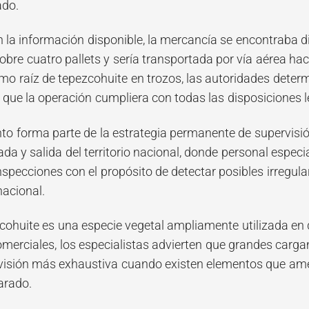
ado.
 la información disponible, la mercancía se encontraba di
re cuatro pallets y sería transportada por vía aérea hac
omo raíz de tepezcohuite en trozos, las autoridades deter
que la operación cumpliera con todas las disposiciones le
to forma parte de la estrategia permanente de supervisión
da y salida del territorio nacional, donde personal especia
inspecciones con el propósito de detectar posibles irregul
nacional.
zcohuite es una especie vegetal ampliamente utilizada en 
omerciales, los especialistas advierten que grandes carg
evisión más exhaustiva cuando existen elementos que amer
larado.