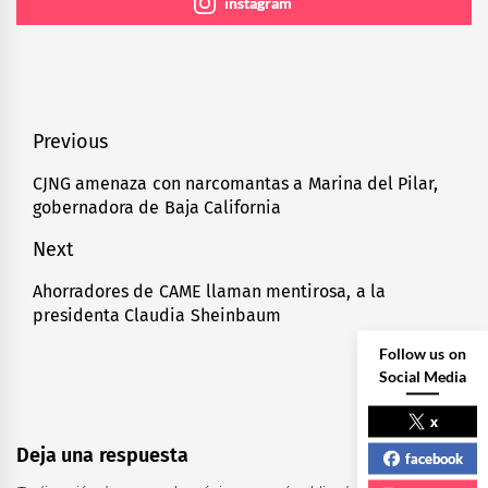
instagram
Navegación
Previous
de
CJNG amenaza con narcomantas a Marina del Pilar,
Previous
gobernadora de Baja California
entradas
post:
Next
Ahorradores de CAME llaman mentirosa, a la
Next
presidenta Claudia Sheinbaum
post:
Follow us on
Social Media
x
Deja una respuesta
facebook